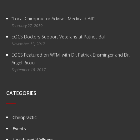
“Local Chiropractor Advises Medicaid Bill”
February 27, 2019
EOCS Doctors Support Veterans at Patriot Ball
November 13, 2017
EOCS Featured on WFMJ with Dr. Patrick Ensminger and Dr.
Angel Ricciulli
September 18, 2017
CATEGORIES
Chiropractic
Events
Health and Wellness