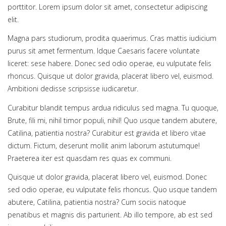
porttitor. Lorem ipsum dolor sit amet, consectetur adipiscing
elit.
Magna pars studiorum, prodita quaerimus. Cras mattis iudicium
purus sit amet fermentum. Idque Caesaris facere voluntate
liceret: sese habere. Donec sed odio operae, eu vulputate felis
rhoncus. Quisque ut dolor gravida, placerat libero vel, euismod.
Ambitioni dedisse scripsisse iudicaretur.
Curabitur blandit tempus ardua ridiculus sed magna. Tu quoque,
Brute, fili mi, nihil timor populi, nihil! Quo usque tandem abutere,
Catilina, patientia nostra? Curabitur est gravida et libero vitae
dictum. Fictum, deserunt mollit anim laborum astutumque!
Praeterea iter est quasdam res quas ex communi.
Quisque ut dolor gravida, placerat libero vel, euismod. Donec
sed odio operae, eu vulputate felis rhoncus. Quo usque tandem
abutere, Catilina, patientia nostra? Cum sociis natoque
penatibus et magnis dis parturient. Ab illo tempore, ab est sed