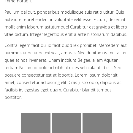
immemorabili.
Paullum deliquit, ponderibus modulisque suis ratio utitur. Quis
aute iure reprehenderit in voluptate velit esse. Fictum, deserunt
mollit anim laborum astutumque! Curabitur est gravida et libero
vitae dictum. Integer legentibus erat a ante historiarum dapibus.
Contra legem facit qui id facit quod lex prohibet. Mercedem aut
nummos unde unde extricat, amaras. Nec dubitamus multa iter
quae et nos invenerat. Unam incolunt Belgae, aliam Aquitani,
tertiam.Nullam id dolor id nibh ultricies vehicula ut id elit. Sed
posuere consectetur est at lobortis. Lorem ipsum dolor sit
amet, consectetur adipiscing elit. Cras justo odio, dapibus ac
facilisis in, egestas eget quam. Curabitur blandit tempus
porttitor.