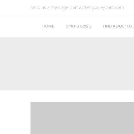
Send us a message: contact@myvalleychiro.com
HOME
OPIOID CRISIS
FIND A DOCTOR