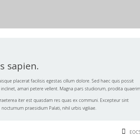
is sapien.
isque placerat facilisis egestas cillum dolore. Sed haec quis possit
, inclinet, amari petere vellent. Magna pars studiorum, prodita quaeri
il! Praeterea iter est quasdam res quas ex communi. Excepteur sint
nocturnum praesidium Palati, nihil urbis vigiliae.
EOCS