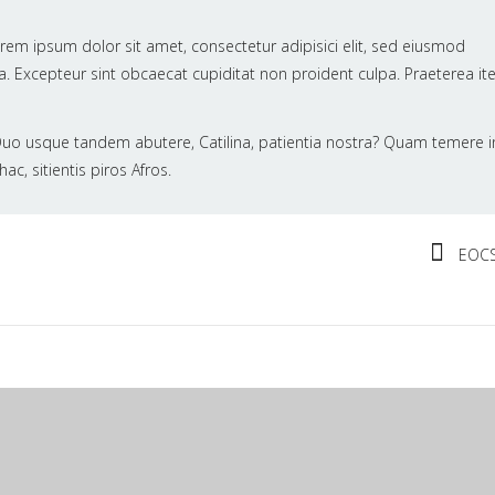
m ipsum dolor sit amet, consectetur adipisici elit, sed eiusmod
. Excepteur sint obcaecat cupiditat non proident culpa. Praeterea ite
il! Quo usque tandem abutere, Catilina, patientia nostra? Quam temere i
ac, sitientis piros Afros.
EOCS