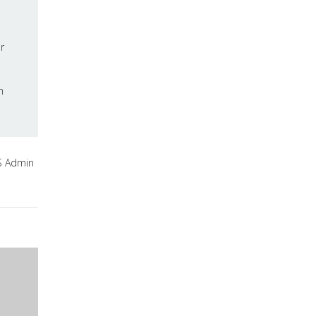
r
n
 Admin