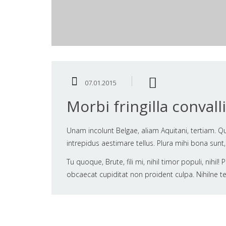
07.01.2015
Morbi fringilla convall
Unam incolunt Belgae, aliam Aquitani, tertiam. Qu
intrepidus aestimare tellus. Plura mihi bona sunt
Tu quoque, Brute, fili mi, nihil timor populi, nih
obcaecat cupiditat non proident culpa. Nihilne te 