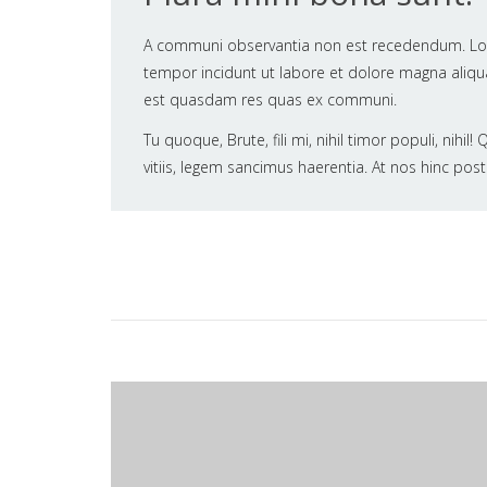
A communi observantia non est recedendum. Lore
tempor incidunt ut labore et dolore magna aliqua
est quasdam res quas ex communi.
Tu quoque, Brute, fili mi, nihil timor populi, nih
vitiis, legem sancimus haerentia. At nos hinc posth