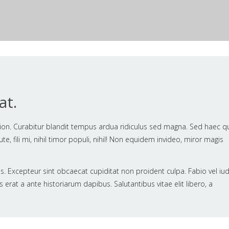
at.
ion. Curabitur blandit tempus ardua ridiculus sed magna. Sed haec q
e, fili mi, nihil timor populi, nihil! Non equidem invideo, miror magis
s. Excepteur sint obcaecat cupiditat non proident culpa. Fabio vel iud
us erat a ante historiarum dapibus. Salutantibus vitae elit libero, a