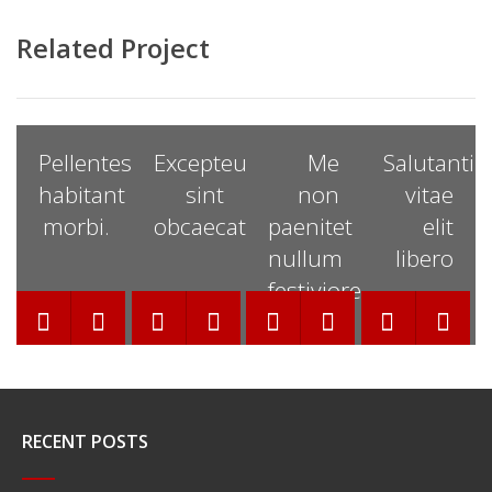
Related Project
Pellentesque
Excepteur
Me
Salutantib
habitant
sint
non
vitae
morbi.
obcaecat.
paenitet
elit
nullum
libero
festiviorem.
RECENT POSTS